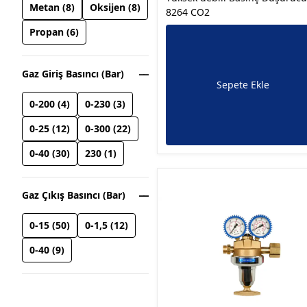
Metan
(
8
)
Oksijen
(
8
)
8264 CO2
Propan
(
6
)
Gaz Giriş Basıncı (Bar)
Sepete Ekle
0-200
(
4
)
0-230
(
3
)
0-25
(
12
)
0-300
(
22
)
0-40
(
30
)
230
(
1
)
Gaz Çıkış Basıncı (Bar)
0-15
(
50
)
0-1,5
(
12
)
0-40
(
9
)