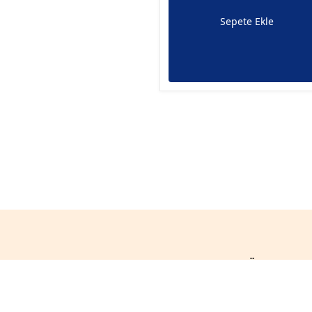
Sepete Ekle
Ürünlerimi
İletişim
Basınç
Güneş Gaz Armatürleri
Düşürücüle