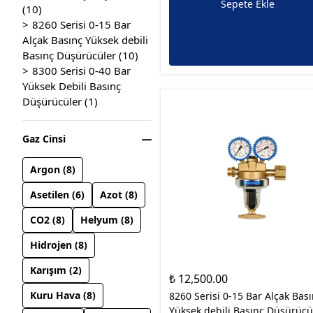
Sepete Ekle
(
10
)
8260 Serisi 0-15 Bar
Alçak Basınç Yüksek debili
Basınç Düşürücüler
(
10
)
8300 Serisi 0-40 Bar
Yüksek Debili Basınç
Düşürücüler
(
1
)
Gaz Cinsi
Argon
(
8
)
Asetilen
(
6
)
Azot
(
8
)
CO2
(
8
)
Helyum
(
8
)
Hidrojen
(
8
)
Karışım
(
2
)
₺ 12,500.00
Kuru Hava
(
8
)
8260 Serisi 0-15 Bar Alçak Bas
Yüksek debili Basınç Düşürücü