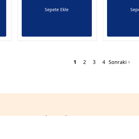
Sepete Ekle
Sepe
1
2
3
4
Sonraki
Abone Olun!
z
Şirketimiz
Hakkımızda
E-Bültenimize Abone Olun.
r