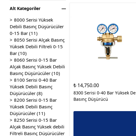
H_MNF 8200 Serisi Isıtıcılı
Hamlaçları (Oksijen -
2350 Serisi
Alt Kategoriler
Yüksek Debili Gaz
Asetilen)
2400 Serisi
Manifoldu
8000 Serisi Yüksek
Kaynak Ve Kesme
2600 Serisi Yüksek Basınç
MNF 8300 Serisi Yüksek
Debili Basınç Düşürücüler
Hamlaçları (Oksijen -
2100 SM Serisi Basınç
Debili Gaz Manifoldu 0-40
0-15 Bar
(
11
)
Propan)
Düşürücüler
Bar
8050 Serisi Alçak Basınç
Kesme Lüleleri (Oksijen -
Yüksek Debili Filtreli 0-15
2150 SM Serisi Basınç
MNF 8100 Serisi Yüksek
Asetilen)
Bar
(
10
)
Düşürücüler
Debili Gaz Manifoldu
Kesme Lüleleri (Oksijen -
8060 Serisi 0-15 Bar
2180 SM Serisi Basınç
Propan)
Alçak Basınç Yüksek Debili
Düşürücüler
Basınç Düşürücüler
(
10
)
Tortu Tutucular
Tavlama Kolları
8100 Serisi 0-40 Bar
Kaynak ve Tavlama Lüleleri
₺ 14,750.00
Yüksek Debili Basınç
Asetilen
8300 Serisi 0-40 Bar Yüksek De
Düşürücüler
(
8
)
Tavlama Lüleleri Propan
Basınç Düşürücü
8200 Serisi 0-15 Bar
Yüksek Debili Basınç
Çoklu Tavlama Kolları
Düşürücüler
(
11
)
Oksijen - Asetilen
8250 Serisi 0-15 Bar
Çoklu Tavlama Kolları
Alçak Basınç Yüksek debili
Oksijen - Propan
Filtreli Basınç Düşürücüler