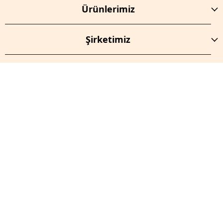
Ürünlerimiz
Şirketimiz
Abone Olun!
İptal
E-Bültenimize Abone Olun.
E-Posta Adresi
Kayıt Ol
Bu site reCAPTCHA tarafından korunmaktadır ve
Gizlilik
Politikası
ve
Hizmet Şartları
geçerlidir.