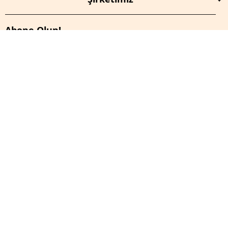
Abone Olun!
İptal
E-Bültenimize Abone Olun.
E-Posta Adresi
Kayıt Ol
Bu site reCAPTCHA tarafından korunmaktadır ve
Gizlilik
Politikası
ve
Hizmet Şartları
geçerlidir.
Tüm hakları saklıdır.