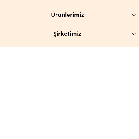
Ürünlerimiz
Şirketimiz
Abone Olun!
İptal
E-Bültenimize Abone Olun.
E-Posta Adresi
Kayıt Ol
Bu site reCAPTCHA tarafından korunmaktadır ve
Gizlilik
Politikası
ve
Hizmet Şartları
geçerlidir.