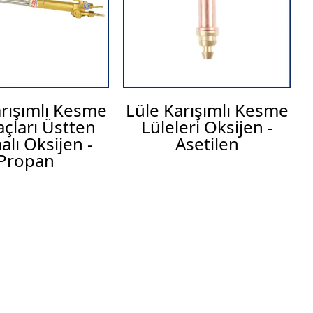
arışımlı Kesme
Lüle Karışımlı Kesme
çları Üstten
Lüleleri Oksijen -
lı Oksijen -
Asetilen
Propan