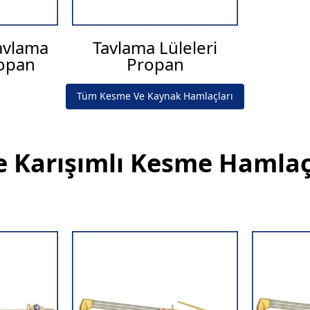
avlama
Tavlama Lüleleri
ropan
Propan
Tüm Kesme Ve Kaynak Hamlaçları
e Karışımlı Kesme Hamlaç