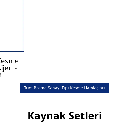
 Kesme
ijen -
n
Tüm Bozma Sanayi Tipi Kesme Hamlaçları
Kaynak Setleri