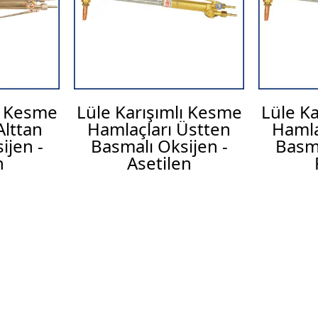
ı Kesme
Lüle Karışımlı Kesme
Lüle K
Alttan
Hamlaçları Üstten
Hamla
ijen -
Basmalı Oksijen -
Basma
n
Asetilen