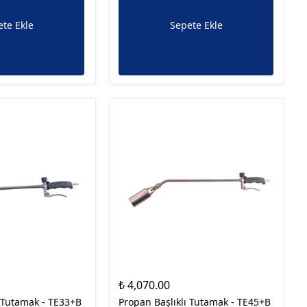
te Ekle
Sepete Ekle
₺ 4,070.00
ı Tutamak - TE33+B
Propan Başlıklı Tutamak - TE45+B