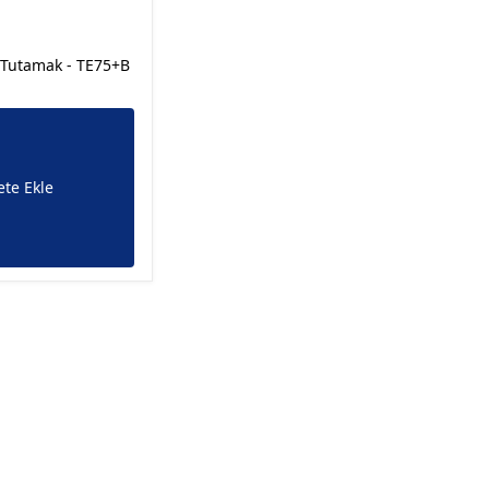
ı Tutamak - TE75+B
te Ekle