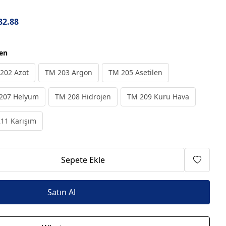
82.88
jen
202 Azot
TM 203 Argon
TM 205 Asetilen
207 Helyum
TM 208 Hidrojen
TM 209 Kuru Hava
11 Karışım
Sepete Ekle
Satın Al