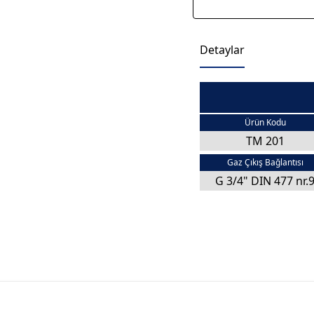
Detaylar
Ürün Kodu
TM 201
Gaz Çıkış Bağlantısı
G 3/4" DIN 477 nr.