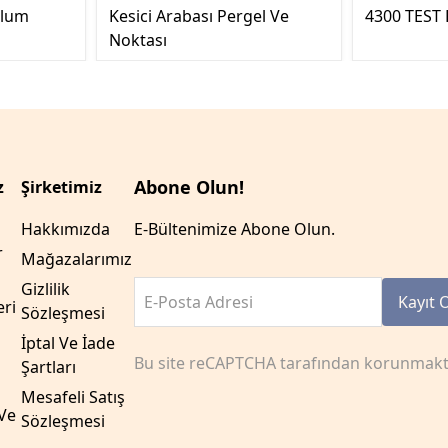
olum
Kesici Arabası Pergel Ve
4300 TEST
Noktası
Abone Olun!
z
Şirketimiz
Hakkımızda
E-Bültenimize Abone Olun.
r
Mağazalarımız
Gizlilik
E-Posta Adresi
Kayıt 
eri
Sözleşmesi
İptal Ve İade
Bu site reCAPTCHA tarafından korunmakt
Şartları
Mesafeli Satış
Ve
Sözleşmesi