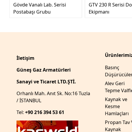
Gövde Vanalı Lab. Serisi
GTV 230 R Serisi D
Postabaşı Grubu
Ekipmanı
Ürünlerimi
İletişim
Basınç
Güneş Gaz Armatürleri
Düşürücüle
Sanayi ve Ticaret LTD.ŞTİ.
Alev Geri
Tepme Valfl
Orhanlı Mah. Anıt Sk. No:16 Tuzla
Kaynak ve
/ İSTANBUL
Kesme
Tel:
+90 216 394 53 61
Hamlaçları
Propan Tav 
Kaynak