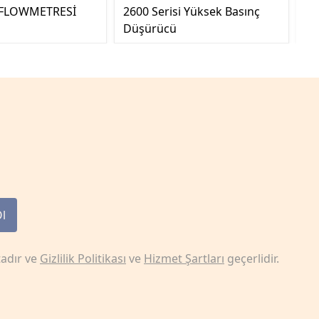
 FLOWMETRESİ
2600 Serisi Yüksek Basınç
Ar
Düşürücü
Ol
adır ve
Gizlilik Politikası
ve
Hizmet Şartları
geçerlidir.