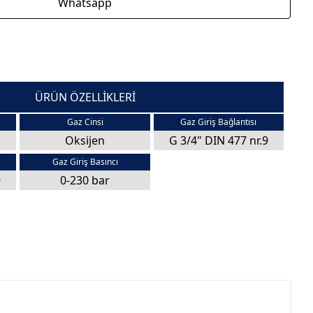
Whatsapp
ÜRÜN ÖZELLİKLERİ
Gaz Cinsi
Gaz Giriş Bağlantısı
Oksijen
G 3/4" DIN 477 nr.9
Gaz Giriş Basıncı
9
0-230 bar