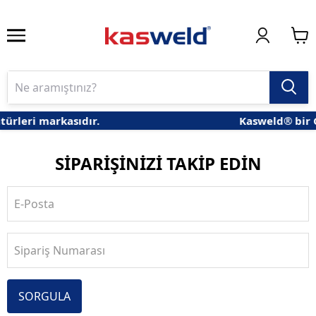
ürleri markasıdır.
Kasweld® bir 
SİPARİŞİNİZİ TAKİP EDİN
E-Posta
Sipariş Numarası
SORGULA