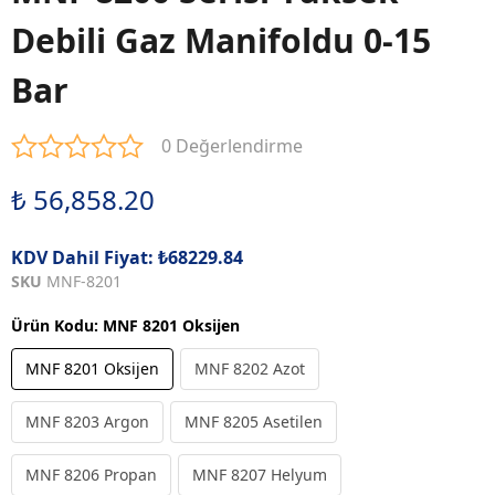
Debili Gaz Manifoldu 0-15
Bar
0 Değerlendirme
₺ 56,858.20
KDV Dahil Fiyat: ₺68229.84
SKU
MNF-8201
Ürün Kodu
:
MNF 8201 Oksijen
MNF 8201 Oksijen
MNF 8202 Azot
MNF 8203 Argon
MNF 8205 Asetilen
MNF 8206 Propan
MNF 8207 Helyum