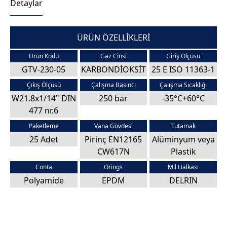
Detaylar
ÜRÜN ÖZELLİKLERİ
Ürün Kodu
Gaz Cinsi
Giriş Ölçüsü
GTV-230-05
KARBONDİOKSİT
25 E ISO 11363-1
Çıkış Ölçüsü
Çalışma Basıncı
Çalışma Sıcaklığı
W21.8x1/14" DIN
250 bar
-35°C+60°C
477 nr.6
Paketleme
Vana Gövdesi
Tutamak
25 Adet
Pirinç EN12165
Alüminyum veya
CW617N
Plastik
Conta
Orings
Mil Halkası
Polyamide
EPDM
DELRIN