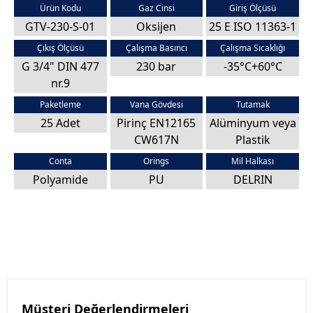
Ürün Kodu
Gaz Cinsi
Giriş Ölçüsü
GTV-230-S-01
Oksijen
25 E ISO 11363-1
Çıkış Ölçüsü
Çalışma Basıncı
Çalışma Sıcaklığı
G 3/4" DIN 477
230 bar
-35°C+60°C
nr.9
Paketleme
Vana Gövdesi
Tutamak
25 Adet
Pirinç EN12165
Alüminyum veya
CW617N
Plastik
Conta
Orings
Mil Halkası
Polyamide
PU
DELRIN
Müşteri Değerlendirmeleri