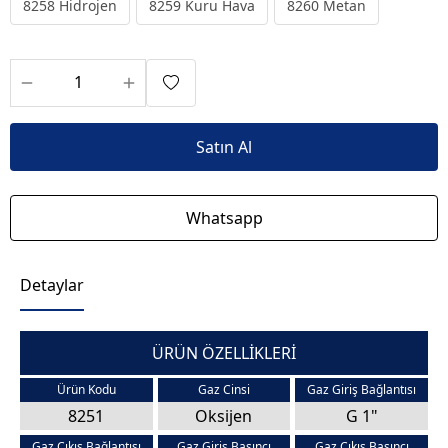
8258 Hidrojen
8259 Kuru Hava
8260 Metan
Satın Al
Whatsapp
Detaylar
ÜRÜN ÖZELLİKLERİ
Ürün Kodu
Gaz Cinsi
Gaz Giriş Bağlantısı
8251
Oksijen
G 1"
Gaz Çıkış Bağlantısı
Gaz Giriş Basıncı
Gaz Çıkış Basıncı