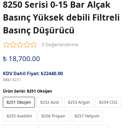
8250 Serisi 0-15 Bar Alçak
Basınç Yüksek debili Filtreli
Basınç Düşürücü
0 Değerlendirme
₺ 18,700.00
KDV Dahil Fiyat: ₺22440.00
SKU
8251
Ürün Serisi
:
8251 Oksijen
8251 Oksijen
8252 Azot
8253 Argon
8254 CO2
8255 Asetilen
8256 Propan
8257 Helyum